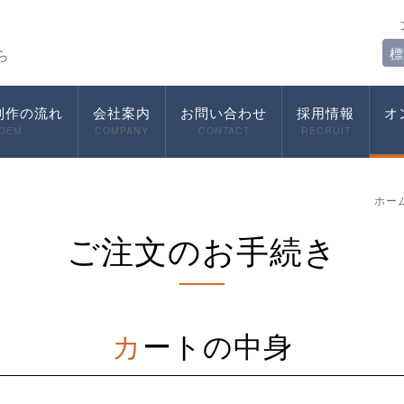
標
ら
制作の流れ
会社案内
お問い合わせ
採用情報
オ
OEM
COMPANY
CONTACT
RECRUIT
ホー
ご注文のお手続き
カートの中身